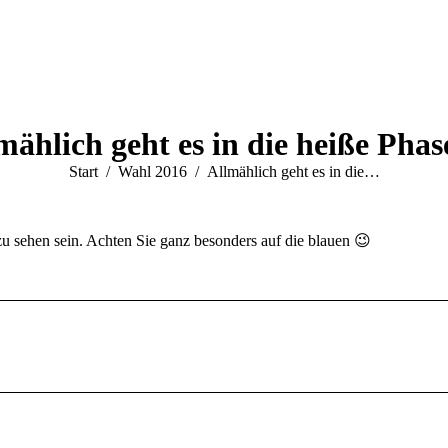
mählich geht es in die heiße Pha
Sie befinden sich hier:
Start
Wahl 2016
Allmählich geht es in die…
u sehen sein. Achten Sie ganz besonders auf die blauen 😉
Nächster
Beitrag: