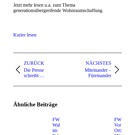
Jetzt mehr lesen u.a. zum Thema
generationsübergreifende Wohnraumschaffung.
Kurier lesen
Kommentarnavigation
ZURÜCK
NÄCHSTES
Die Presse
Miteinander –
Vorheriger
Nächster
schreibt …
Füreinander
Beitrag:
Beitrag:
Ähnliche Beiträge
FWG –
FWG –
Wahlparty
Vor
im
Ort: 14.