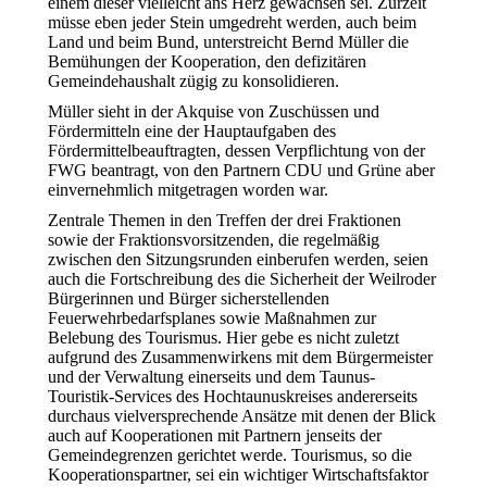
einem dieser vielleicht ans Herz gewachsen sei. Zurzeit
müsse eben jeder Stein umgedreht werden, auch beim
Land und beim Bund, unterstreicht Bernd Müller die
Bemühungen der Kooperation, den defizitären
Gemeindehaushalt zügig zu konsolidieren.
Müller sieht in der Akquise von Zuschüssen und
Fördermitteln eine der Hauptaufgaben des
Fördermittelbeauftragten, dessen Verpflichtung von der
FWG beantragt, von den Partnern CDU und Grüne aber
einvernehmlich mitgetragen worden war.
Zentrale Themen in den Treffen der drei Fraktionen
sowie der Fraktionsvorsitzenden, die regelmäßig
zwischen den Sitzungsrunden einberufen werden, seien
auch die Fortschreibung des die Sicherheit der Weilroder
Bürgerinnen und Bürger sicherstellenden
Feuerwehrbedarfsplanes sowie Maßnahmen zur
Belebung des Tourismus. Hier gebe es nicht zuletzt
aufgrund des Zusammenwirkens mit dem Bürgermeister
und der Verwaltung einerseits und dem Taunus-
Touristik-Services des Hochtaunuskreises andererseits
durchaus vielversprechende Ansätze mit denen der Blick
auch auf Kooperationen mit Partnern jenseits der
Gemeindegrenzen gerichtet werde. Tourismus, so die
Kooperationspartner, sei ein wichtiger Wirtschaftsfaktor