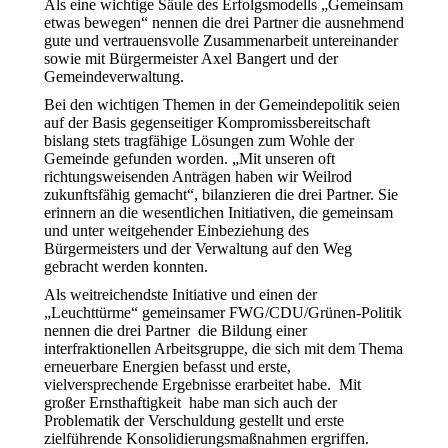
Als eine wichtige Säule des Erfolgsmodells „Gemeinsam
etwas bewegen“ nennen die drei Partner die ausnehmend
gute und vertrauensvolle Zusammenarbeit untereinander
sowie mit Bürgermeister Axel Bangert und der
Gemeindeverwaltung.
Bei den wichtigen Themen in der Gemeindepolitik seien
auf der Basis gegenseitiger Kompromissbereitschaft
bislang stets tragfähige Lösungen zum Wohle der
Gemeinde gefunden worden. „Mit unseren oft
richtungsweisenden Anträgen haben wir Weilrod
zukunftsfähig gemacht“, bilanzieren die drei Partner. Sie
erinnern an die wesentlichen Initiativen, die gemeinsam
und unter weitgehender Einbeziehung des
Bürgermeisters und der Verwaltung auf den Weg
gebracht werden konnten.
Als weitreichendste Initiative und einen der
„Leuchttürme“ gemeinsamer FWG/CDU/Grünen-Politik
nennen die drei Partner die Bildung einer
interfraktionellen Arbeitsgruppe, die sich mit dem Thema
erneuerbare Energien befasst und erste,
vielversprechende Ergebnisse erarbeitet habe. Mit
großer Ernsthaftigkeit habe man sich auch der
Problematik der Verschuldung gestellt und erste
zielführende Konsolidierungsmaßnahmen ergriffen.