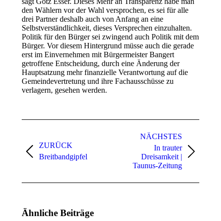
sagt Götz Esser. Dieses Mehr an Transparenz habe man
den Wählern vor der Wahl versprochen, es sei für alle
drei Partner deshalb auch von Anfang an eine
Selbstverständlichkeit, dieses Versprechen einzuhalten.
Politik für den Bürger sei zwingend auch Politik mit dem
Bürger. Vor diesem Hintergrund müsse auch die gerade
erst im Einvernehmen mit Bürgermeister Bangert
getroffene Entscheidung, durch eine Änderung der
Hauptsatzung mehr finanzielle Verantwortung auf die
Gemeindevertretung und ihre Fachausschüsse zu
verlagern, gesehen werden.
Kommentarnavigation
NÄCHSTES
ZURÜCK
In trauter
Vorheriger
Nächster
Breitbandgipfel
Dreisamkeit |
Beitrag:
Beitrag:
Taunus-Zeitung
Ähnliche Beiträge