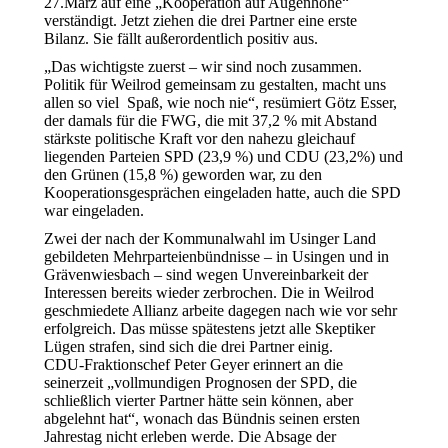
27.März auf eine „Kooperation auf Augenhöhe“
verständigt. Jetzt ziehen die drei Partner eine erste
Bilanz. Sie fällt außerordentlich positiv aus.
„Das wichtigste zuerst – wir sind noch zusammen.
Politik für Weilrod gemeinsam zu gestalten, macht uns
allen so viel Spaß, wie noch nie“, resümiert Götz Esser,
der damals für die FWG, die mit 37,2 % mit Abstand
stärkste politische Kraft vor den nahezu gleichauf
liegenden Parteien SPD (23,9 %) und CDU (23,2%) und
den Grünen (15,8 %) geworden war, zu den
Kooperationsgesprächen eingeladen hatte, auch die SPD
war eingeladen.
Zwei der nach der Kommunalwahl im Usinger Land
gebildeten Mehrparteienbündnisse – in Usingen und in
Grävenwiesbach – sind wegen Unvereinbarkeit der
Interessen bereits wieder zerbrochen. Die in Weilrod
geschmiedete Allianz arbeite dagegen nach wie vor sehr
erfolgreich. Das müsse spätestens jetzt alle Skeptiker
Lügen strafen, sind sich die drei Partner einig.
CDU-Fraktionschef Peter Geyer erinnert an die
seinerzeit „vollmundigen Prognosen der SPD, die
schließlich vierter Partner hätte sein können, aber
abgelehnt hat“, wonach das Bündnis seinen ersten
Jahrestag nicht erleben werde. Die Absage der